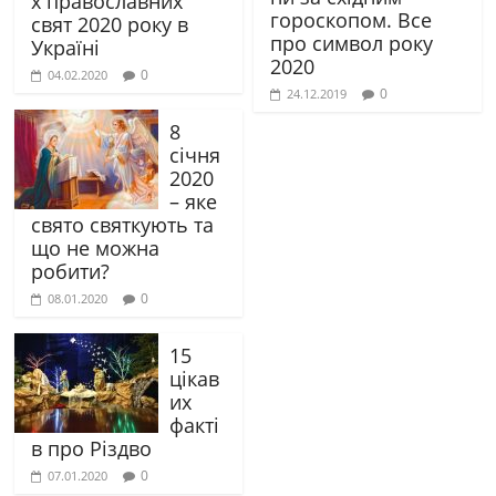
х православних
гороскопом. Все
свят 2020 року в
про символ року
Україні
2020
0
04.02.2020
0
24.12.2019
8
січня
2020
– яке
свято святкують та
що не можна
робити?
0
08.01.2020
15
цікав
их
факті
в про Різдво
0
07.01.2020