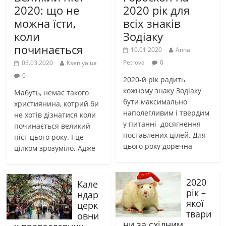
2020: що не
2020 рік для
можна їсти,
всіх знаків
коли
Зодіаку
починається
10.01.2020
Anna
Petrova
0
03.03.2020
Kseniya.ua
0
2020-й рік радить
кожному знаку Зодіаку
Мабуть, немає такого
бути максимально
християнина, котрий би
наполегливим і твердим
не хотів дізнатися коли
у питанні досягнення
починається великий
поставлених цілей. Для
піст цього року. І це
цього року доречна
цілком зрозуміло. Адже
2020
Кале
рік –
ндар
якої
церк
твари
овни
ни за східним