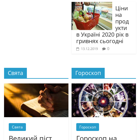
Ціни
на
прод
укти
в Україні 2020 рік в
гривнях сьогодні
0
13.12.2019
Свята
Гороскоп
Свята
Гороскоп
Великий піст
Гороскоп на