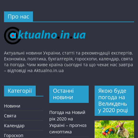
Про нас
Актуальні новини України, статті та рекомендації експертів.
Економіка, політика, бухгалтерія, гороскопи, календар, свята
та погода. Чим живе країна сьогодні та що чекає нас завтра
– відповіді на Aktualno.in.ua
Категорії
Останні
Якою буде
новини
погода на
Великдень
Новини
у 2020 році
Погода на Новий
Свята
рік 2020 на
Україні – прогноз
Календар
синоптика
Гороскоп