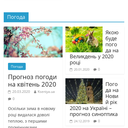
Погода
Якою
буде
пого
да на
Великдень у 2020
році
Погода
0
20.01.2020
Прогноз погоди
на квітень 2020
Пого
да на
20.03.2020
Kseniya.ua
Нови
0
й рік
2020 на Україні –
Оскільки зима в новому
прогноз синоптика
році видалася доволі
теплою, з першими
0
24.12.2019
промінчиками