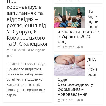
Про
коронавірус в
Чи
запитаннях та
буде
відповідях –
підви
роз’яснення від
щенн
У. Супрун, Є.
я зарплати вчителів
в Україні в 2020
Комаровського
році
та З. Скалецької
0
19.02.2020
18.03.2020
Kseniya.ua
0
ДПА
COVID-19 – коронавірус,
в
2020
що масово шириться
році
планетою, забираючи
буде
сотні життів щоденно.
безпосередньо у
Китай, Італія, Іспанія,
формі ЗНО –
Польща – ці країни вже
нововведення
зараз
0
24.01.2020